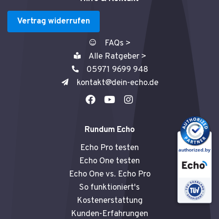
Vertrag widerrufen
FAQs >
Alle Ratgeber >
05971 9699 948
kontakt@dein-echo.de
F
Y
I
a
o
n
c
u
s
e
t
t
Rundum Echo
b
u
a
o
b
g
Echo Pro testen
o
e
r
Echo One testen
k
a
Echo One vs. Echo Pro
m
So funktioniert's
Kostenerstattung
Kunden-Erfahrungen