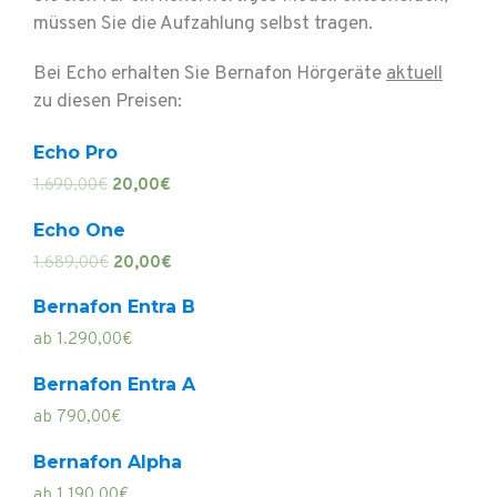
müssen Sie die Aufzahlung selbst tragen.
Bei Echo erhalten Sie Bernafon Hörgeräte
aktuell
zu diesen Preisen:
Ursprünglicher
Aktueller
Echo Pro
Preis
Preis
1.690,00
€
20,00
€
war:
ist:
1.690,00€
20,00€.
Ursprünglicher
Aktueller
Echo One
Preis
Preis
1.689,00
€
20,00
€
war:
ist:
1.689,00€
20,00€.
Bernafon Entra B
ab
1.290,00
€
Bernafon Entra A
ab
790,00
€
Bernafon Alpha
ab
1.190,00
€