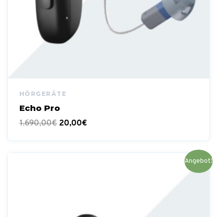
Echo Pro
1.690,00
€
20,00
€
Ursprünglicher
Aktueller
Angebot!
Preis
Preis
war:
ist:
1.689,00€
20,00€.