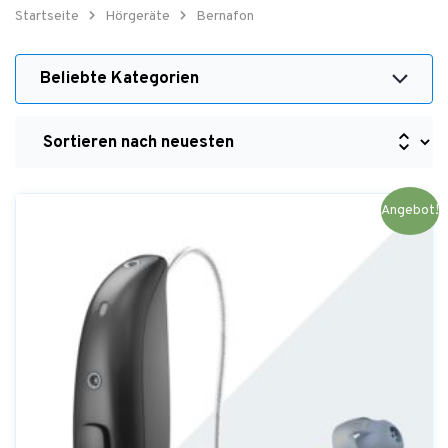
Startseite
Hörgeräte
Bernafon
Beliebte Kategorien
Ursprünglicher
Aktueller
Angebot!
Preis
Preis
war:
ist:
1.690,00€
20,00€.