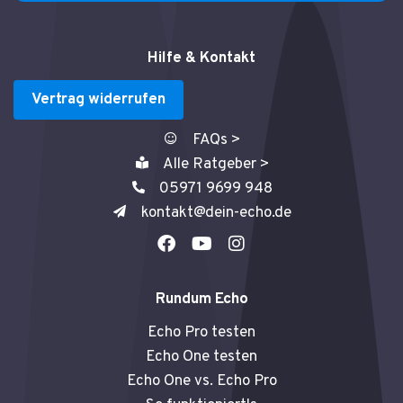
Hilfe & Kontakt
Vertrag widerrufen
FAQs >
Alle Ratgeber >
05971 9699 948
kontakt@dein-echo.de
F
Y
I
a
o
n
c
u
s
e
t
t
Rundum Echo
b
u
a
o
b
g
Echo Pro testen
o
e
r
Echo One testen
k
a
Echo One vs. Echo Pro
m