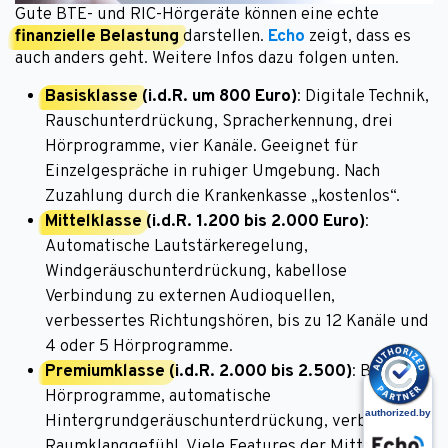
Gute BTE- und RIC-Hörgeräte können eine echte
finanzielle Belastung
darstellen.
Echo
zeigt, dass es
auch anders geht. Weitere Infos dazu folgen unten.
Basisklasse
(i.d.R. um 800 Euro)
: Digitale Technik,
Rauschunterdrückung, Spracherkennung, drei
Hörprogramme, vier Kanäle. Geeignet für
Einzelgespräche in ruhiger Umgebung. Nach
Zuzahlung durch die Krankenkasse „kostenlos“.
Mittelklasse
(i.d.R. 1.200 bis 2.000 Euro)
:
Automatische Lautstärkeregelung,
Windgeräuschunterdrückung, kabellose
Verbindung zu externen Audioquellen,
verbessertes Richtungshören, bis zu 12 Kanäle und
4 oder 5 Hörprogramme.
Premiumklasse
(i.d.R. 2.000 bis 2.500)
: Bis zu 7
Hörprogramme, automatische
Hintergrundgeräuschunterdrückung, verbessertes
Raumklanggefühl. Viele Features der Mittelklasse