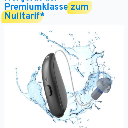
Premiumklasse
zum
Nulltarif
*