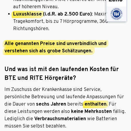
auf höherem Niveau.
Luxusklasse
(i.d.R. ab 2.500 Euro)
: Maximaler
Tragekomfort, bis zu 7 Hörprogramme, 360°-
Richtungshören.
Alle genannten Preise sind unverbindlich und
verstehen sich als grobe Schätzungen.
Und was ist mit den laufenden Kosten für
BTE und RITE Hörgeräte?
Im Zuschuss der Krankenkasse sind Service,
persönliche Betreuung und laufende Anpassungen für
die Dauer von
sechs Jahren
bereits
enthalten
. Für
diese Leistungen werden also
keine Mehrkosten
fällig.
Lediglich die
Verbrauchsmaterialien
wie Batterien
müssen Sie selbst bezahlen.