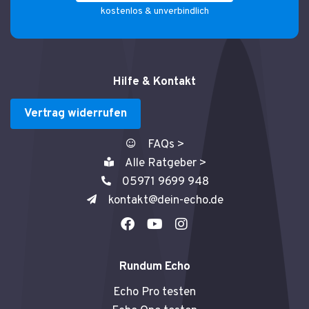
kostenlos & unverbindlich
Hilfe & Kontakt
Vertrag widerrufen
FAQs >
Alle Ratgeber >
05971 9699 948
kontakt@dein-echo.de
F
Y
I
a
o
n
c
u
s
e
t
t
Rundum Echo
b
u
a
o
b
g
Echo Pro testen
o
e
r