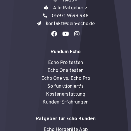
FAQs >
Alle Ratgeber >
05971 9699 948
kontakt@dein-echo.de
F
Y
I
a
o
n
c
u
s
e
t
t
Rundum Echo
b
u
a
o
b
g
Echo Pro testen
o
e
r
Echo One testen
k
a
Echo One vs. Echo Pro
m
So funktioniert's
Kostenerstattung
Kunden-Erfahrungen
Ratgeber für Echo Kunden
Echo Hörgeräte App