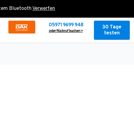
rtem Bluetooth
Verwerfen
05971 9699 948
30 Tage
oder Rückruf buchen >
testen