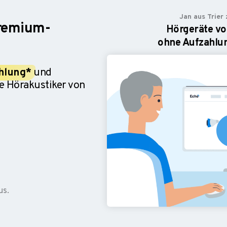
Jan aus Trier 
remium-
Hörgeräte v
ohne Aufzahlun
hlung*
und
e Hörakustiker von
us.