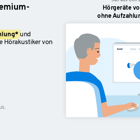
Jan aus Ulm z
remium-
Hörgeräte v
ohne Aufzahlun
hlung*
und
e Hörakustiker von
us.