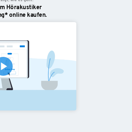
eigt, wie es geht.
om Hörakustiker
g* online kaufen.