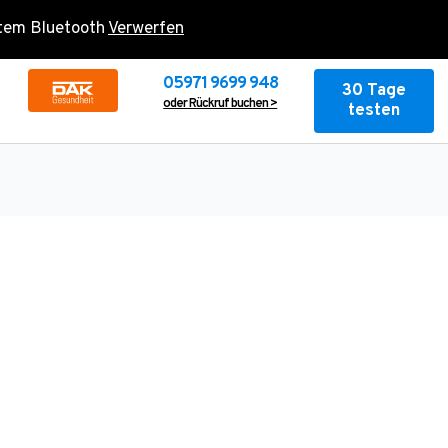
rtem Bluetooth
Verwerfen
05971 9699 948
30 Tage
oder Rückruf buchen >
testen