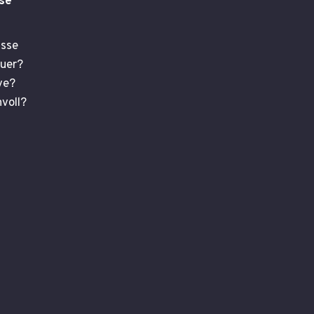
se
sse
uer?
ve?
voll?