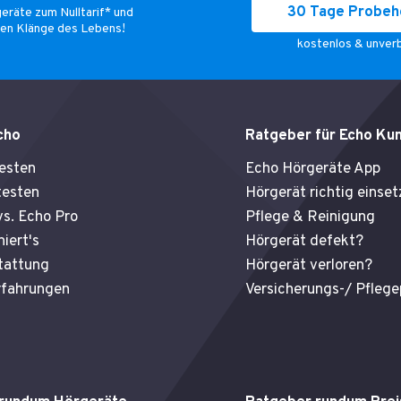
30 Tage Probeh
geräte zum Nulltarif* und
ten Klänge des Lebens!
kostenlos & unverb
cho
Ratgeber für Echo Ku
testen
Echo Hörgeräte App
testen
Hörgerät richtig einset
s. Echo Pro
Pflege & Reinigung
niert's
Hörgerät defekt?
tattung
Hörgerät verloren?
fahrungen
Versicherungs-/ Pfleg