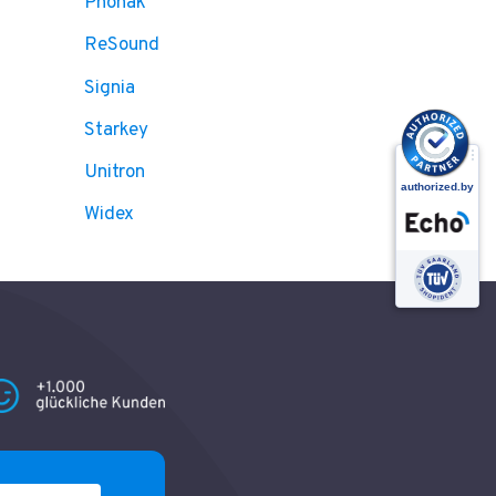
Phonak
ReSound
Signia
Starkey
Unitron
Widex