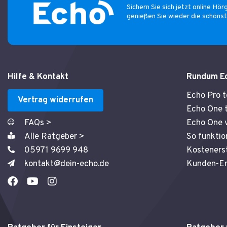
Sichern Sie sich jetzt online Hör
genießen Sie wieder die schöns
Hilfe & Kontakt
Rundum E
Echo Pro 
Vertrag widerrufen
Echo One 
FAQs >
Echo One v
Alle Ratgeber >
So funktio
05971 9699 948
Kosteners
kontakt@dein-echo.de
Kunden-Er
F
Y
I
a
o
n
c
u
s
e
t
t
b
u
a