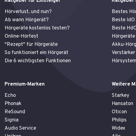
Ratgeber für Einsteiger
Ratgeber
o
b
g
o
e
r
Hörverlust, und nun?
Bestes Hö
k
a
Ab wann Hörgerät?
Beste IdO
m
Hörgeräte kostenlos testen?
Beste HdO
Online-Hörtest
Hörgeräte 
"Rezept" für Hörgeräte
Akku-Hörg
So funktioniert ein Hörgerät
Verstärker
Die 6 wichtigsten Funktionen
Hörsystem
Premium-Marken
Weitere M
Echo
Starkey
Phonak
Hansaton
ReSound
Oticon
Signia
Philips
Audio Service
Widex