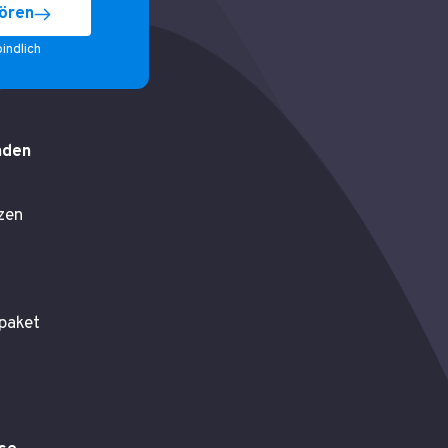
ören
indlich
nden
zen
epaket