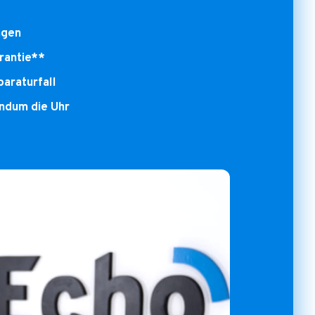
ngen
rantie**
araturfall
undum die Uhr