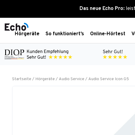
Zum
Das neue Echo Pro:
leis
Inhalt
springen
Hörgeräte
So funktioniert’s
Online-Hörtest
V
Startseite
/
Hörgeräte
/
Audio Service
/ Audio Service Icon G5