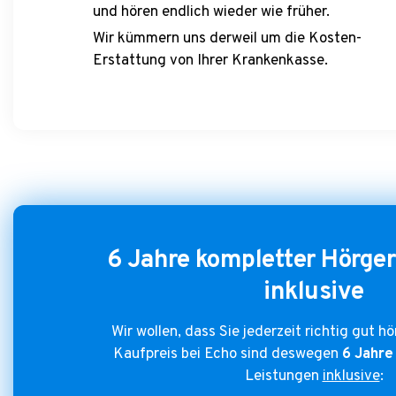
und hören endlich wieder wie früher.
Wir kümmern uns derweil um die Kosten-
Erstattung von Ihrer Krankenkasse.
6 Jahre kompletter Hörger
inklusive
Wir wollen, dass Sie jederzeit richtig gut h
Kaufpreis bei Echo sind deswegen
6 Jahre
Leistungen
inklusive
: