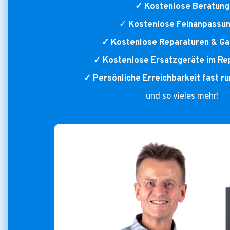
✓ Kostenlose Beratung
✓
Kostenlose Feinanpassu
✓ Kostenlose Reparaturen & Ga
✓ Kostenlose Ersatzgeräte im Rep
✓ Persönliche Erreichbarkeit fast r
und so vieles mehr!