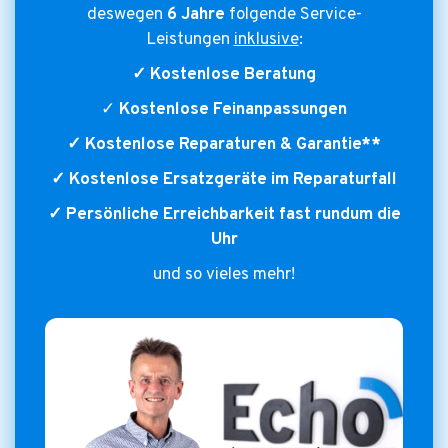
deswegen
6 Jahre
folgende Service-
Leistungen
inklusive
:
✓ Kostenlose Beratung
✓
Kostenlose Feinanpassungen
✓ Kostenlose Reparaturen & Garantie**
✓ Kostenlose Ersatzgeräte im Reparaturfall
✓ Persönliche Erreichbarkeit fast rundum die
Uhr
und so vieles mehr!