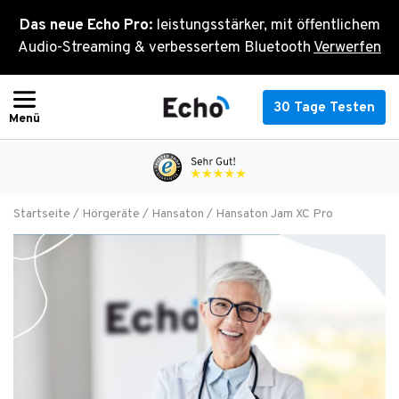
Zum
Das neue Echo Pro:
leistungsstärker, mit öffentlichem
Inhalt
Audio-Streaming & verbessertem Bluetooth
Verwerfen
springen
30 Tage Testen
Startseite
/
Hörgeräte
/
Hansaton
/ Hansaton Jam XC Pro