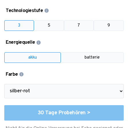
Technologiestufe
3
5
7
9
Energiequelle
akku
batterie
Farbe
30 Tage Probehören >