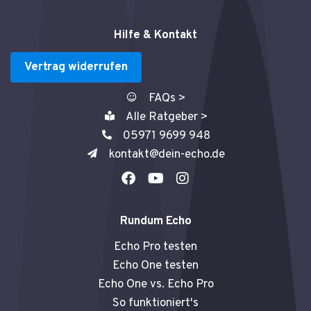
Hilfe & Kontakt
Vertrag widerrufen
FAQs >
Alle Ratgeber >
05971 9699 948
kontakt@dein-echo.de
F
Y
I
a
o
n
c
u
s
e
t
t
Rundum Echo
b
u
a
o
b
g
Echo Pro testen
o
e
r
Echo One testen
k
a
Echo One vs. Echo Pro
m
So funktioniert's