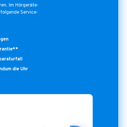
ören. Im Hörgeräte-
folgende Service-
ngen
rantie**
araturfall
undum die Uhr