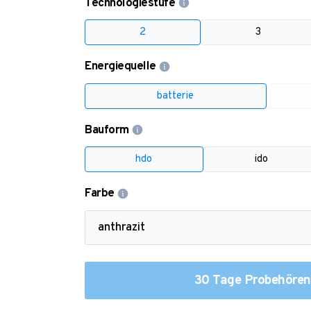
Technologiestufe
2
3
Energiequelle
batterie
Bauform
hdo
ido
Farbe
30 Tage Probehören