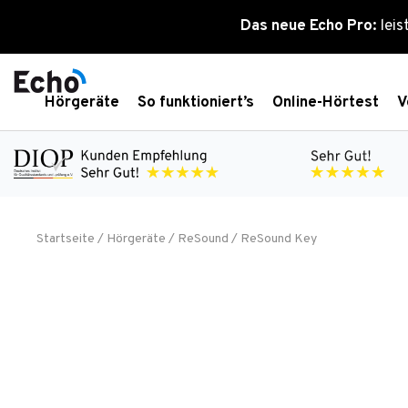
Zum
Das neue Echo Pro:
leis
Inhalt
springen
Hörgeräte
So funktioniert’s
Online-Hörtest
V
Startseite
/
Hörgeräte
/
ReSound
/ ReSound Key