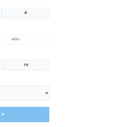
4
akku
ric
 >