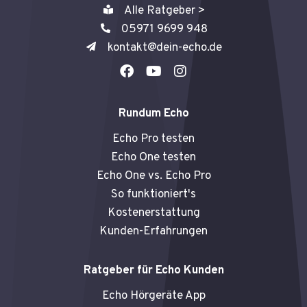
Alle Ratgeber >
05971 9699 948
kontakt@dein-echo.de
F
Y
I
a
o
n
c
u
s
e
t
t
Rundum Echo
b
u
a
o
b
g
Echo Pro testen
o
e
r
Echo One testen
k
a
Echo One vs. Echo Pro
m
So funktioniert's
Kostenerstattung
Kunden-Erfahrungen
Ratgeber für Echo Kunden
Echo Hörgeräte App