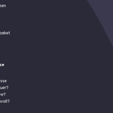
zen
epaket
se
sse
uer?
ve?
voll?