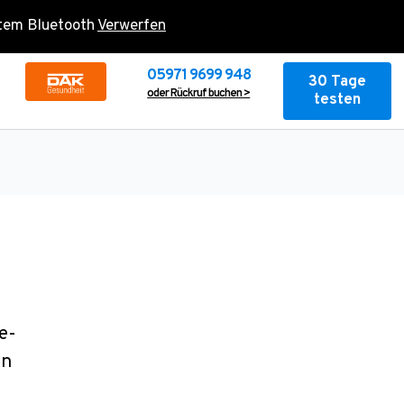
rtem Bluetooth
Verwerfen
05971 9699 948
30 Tage
oder Rückruf buchen >
testen
e-
on