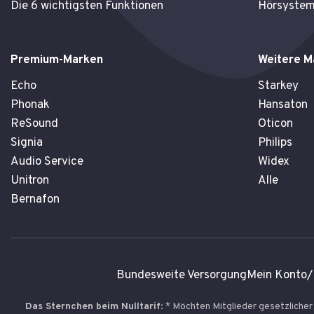
Die 6 wichtigsten Funktionen
Hörsystem
Premium-Marken
Weitere M
Echo
Starkey
Phonak
Hansaton
ReSound
Oticon
Signia
Philips
Audio Service
Widex
Unitron
Alle
Bernafon
Bundesweite Versorgung
Mein Konto/
Das Sternchen beim Nulltarif
: * Möchten Mitglieder gesetzliche