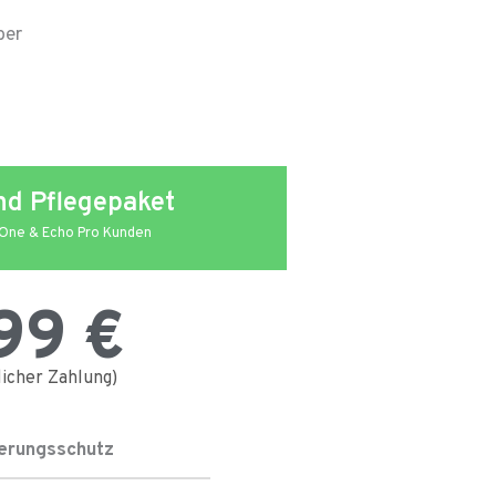
ber
nd Pflegepaket
 One & Echo Pro Kunden
99 €
licher Zahlung)
erungsschutz