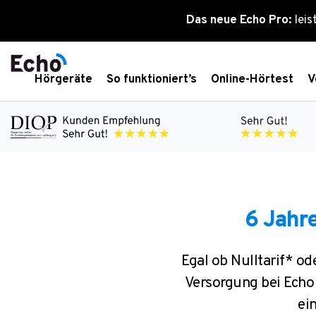
Zum
Das neue Echo Pro:
leis
Inhalt
springen
Hörgeräte
So funktioniert’s
Online-Hörtest
V
6 Jahr
Egal ob Nulltarif* od
Versorgung bei Echo k
ei