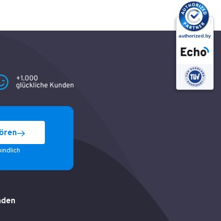
ören
indlich
nden