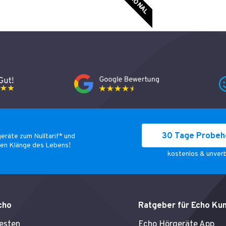
OPTIONAL
30 Tage Probeh
geräte zum Nulltarif* und
ten Klänge des Lebens!
kostenlos & unverb
cho
Ratgeber für Echo Ku
testen
Echo Hörgeräte App