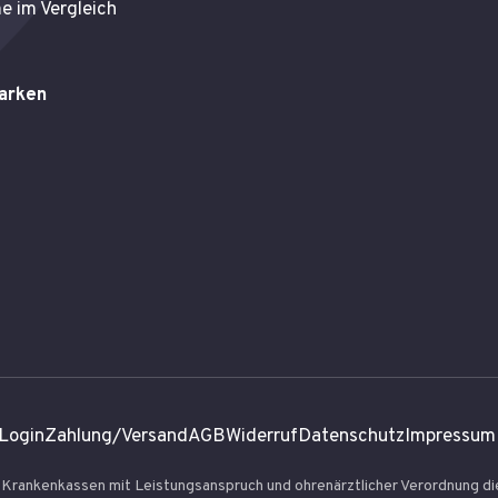
e im Vergleich
arken
Login
Zahlung/Versand
AGB
Widerruf
Datenschutz
Impressum
r Krankenkassen mit Leistungsanspruch und ohrenärztlicher Verordnung d