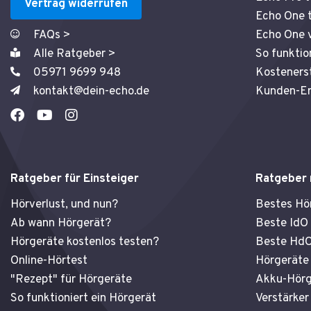
Vertrag widerrufen
Echo One 
FAQs >
Echo One v
Alle Ratgeber >
So funktio
05971 9699 948
Kosteners
kontakt@dein-echo.de
Kunden-Er
F
Y
I
a
o
n
c
u
s
e
t
t
b
u
a
Ratgeber für Einsteiger
Ratgeber
o
b
g
o
e
r
Hörverlust, und nun?
Bestes Hö
k
a
Ab wann Hörgerät?
Beste IdO
m
Hörgeräte kostenlos testen?
Beste HdO
Online-Hörtest
Hörgeräte 
"Rezept" für Hörgeräte
Akku-Hörg
So funktioniert ein Hörgerät
Verstärker