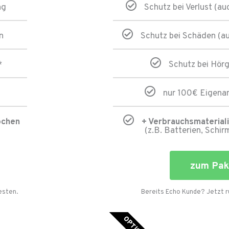
ng
Schutz bei Verlust (au
n
Schutz bei Schäden (au
*
Schutz bei Hörg
nur 100€ Eigenan
ochen
+ Verbrauchsmateriali
(z.B. Batterien, Schirm
zum Pak
esten.
Bereits Echo Kunde? Jetzt 