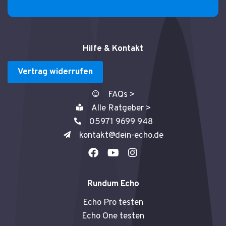
Hilfe & Kontakt
Vertrag widerrufen
FAQs >
Alle Ratgeber >
05971 9699 948
kontakt@dein-echo.de
F
Y
I
a
o
n
c
u
s
e
t
t
Rundum Echo
b
u
a
o
b
g
Echo Pro testen
o
e
r
Echo One testen
k
a