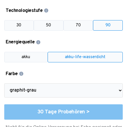
Technologiestufe
30
50
70
90
Energiequelle
akku
akku-life-wasserdicht
Farbe
30 Tage Probehören >