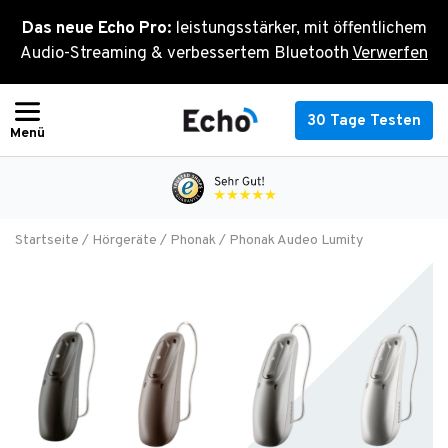
Zum
Das neue Echo Pro:
leistungsstärker, mit öffentlichem
Inhalt
Audio-Streaming & verbessertem Bluetooth
Verwerfen
springen
30 Tage Testen
Startseite
/
Hörgeräte
/
Phonak
/ Phonak Audeo Lumity