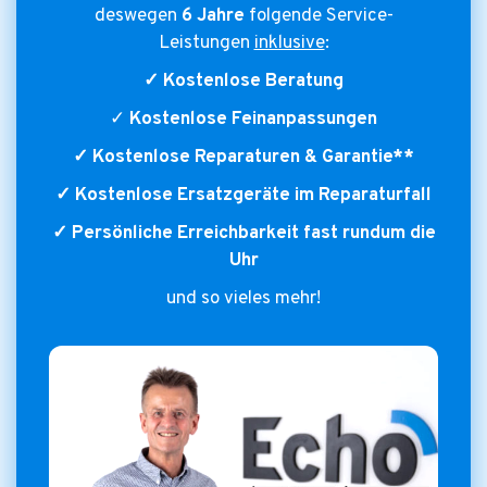
deswegen
6 Jahre
folgende Service-
Leistungen
inklusive
:
✓ Kostenlose Beratung
✓
Kostenlose Feinanpassungen
✓ Kostenlose Reparaturen & Garantie**
✓ Kostenlose Ersatzgeräte im Reparaturfall
✓ Persönliche Erreichbarkeit fast rundum die
Uhr
und so vieles mehr!