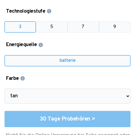
Technologiestufe
3
5
7
9
Energiequelle
batterie
Farbe
30 Tage Probehören >