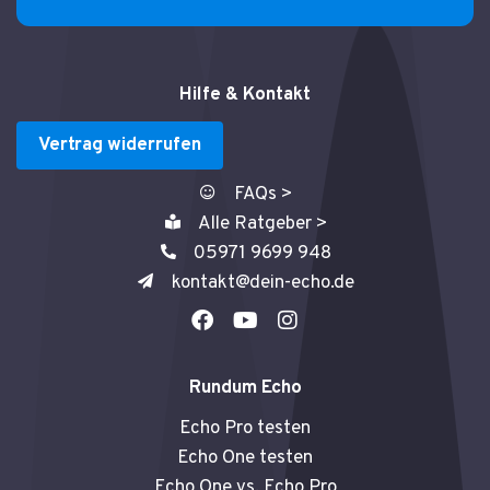
Hilfe & Kontakt
Vertrag widerrufen
FAQs >
Alle Ratgeber >
05971 9699 948
kontakt@dein-echo.de
F
Y
I
a
o
n
c
u
s
e
t
t
Rundum Echo
b
u
a
o
b
g
Echo Pro testen
o
e
r
Echo One testen
k
a
Echo One vs. Echo Pro