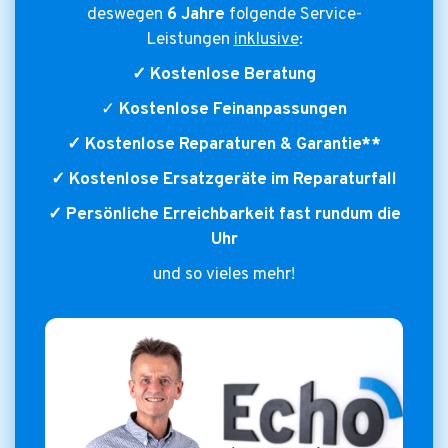
deswegen
6 Jahre
folgende Service-
Leistungen
inklusive
:
✓ Kostenlose Beratung
✓
Kostenlose Feinanpassungen
✓ Kostenlose Reparaturen & Garantie**
✓ Kostenlose Ersatzgeräte im Reparaturfall
✓ Persönliche Erreichbarkeit fast rundum die
Uhr
und so vieles mehr!