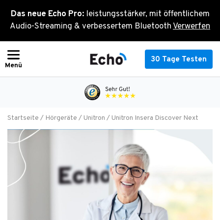
Zum
Das neue Echo Pro:
leistungsstärker, mit öffentlichem
Inhalt
Audio-Streaming & verbessertem Bluetooth
Verwerfen
springen
30 Tage Testen
Startseite
/
Hörgeräte
/
Unitron
/ Unitron Insera Discover Next