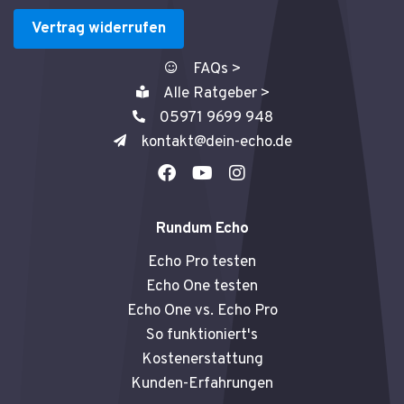
Vertrag widerrufen
FAQs >
Alle Ratgeber >
05971 9699 948
kontakt@dein-echo.de
F
Y
I
a
o
n
c
u
s
e
t
t
Rundum Echo
b
u
a
o
b
g
Echo Pro testen
o
e
r
Echo One testen
k
a
Echo One vs. Echo Pro
m
So funktioniert's
Kostenerstattung
Kunden-Erfahrungen