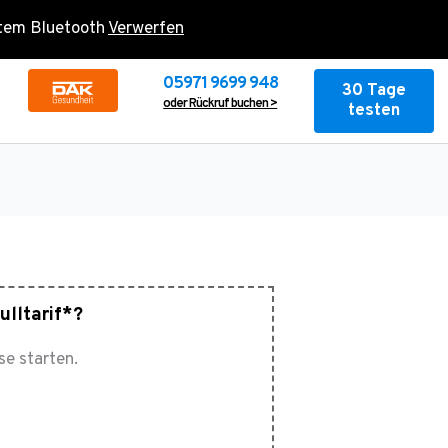
rtem Bluetooth
Verwerfen
05971 9699 948
30 Tage
oder Rückruf buchen >
testen
lltarif*?
se starten.