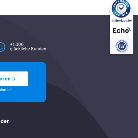
ören
indlich
nden