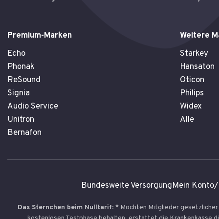
Premium-Marken
Weitere M
Echo
Starkey
Phonak
Hansaton
ReSound
Oticon
Signia
Philips
Audio Service
Widex
Unitron
Alle
Bernafon
Bundesweite Versorgung
Mein Konto/
Das Sternchen beim Nulltarif
: * Möchten Mitglieder gesetzliche
kostenlosen Testphase behalten, erstattet die Krankenkasse d