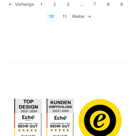
←
1
2
3
…
7
8
9
10
11
→